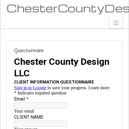
ChesterCountyDes
Nav
Questionnaire